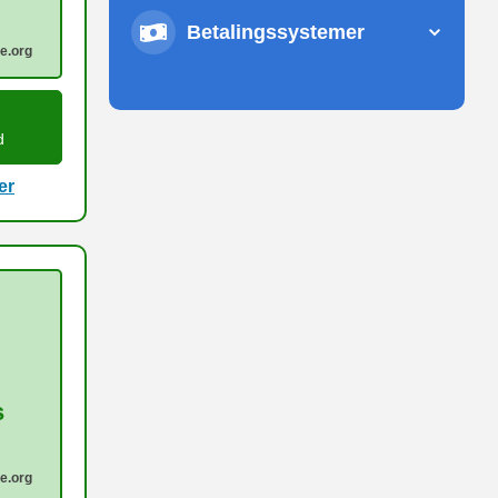
Betalingssystemer
e.org
d
er
s
e.org