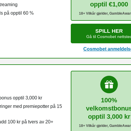
opptil €1,000
 streaming
s på opptil 60 %
18+ Vilkår gjelder, GambleAwar
SPILL HER
Gå til Cosmobet nettste
Cosmobet anmeldels
onus opptil 3,000 kr
100%
eringer med premiepotter på 15
velkomstbonu
opptil 3,000 kr
dd 100 kr på tvers av 20+
18+ Vilkår gjelder, GambleAwar