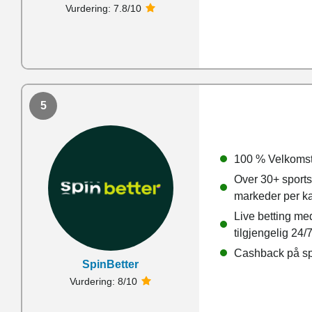
Vurdering: 7.8/10
100 % Velkomst
Over 30+ sports
markeder per 
Live betting m
tilgjengelig 24/
Cashback på spo
SpinBetter
Vurdering: 8/10