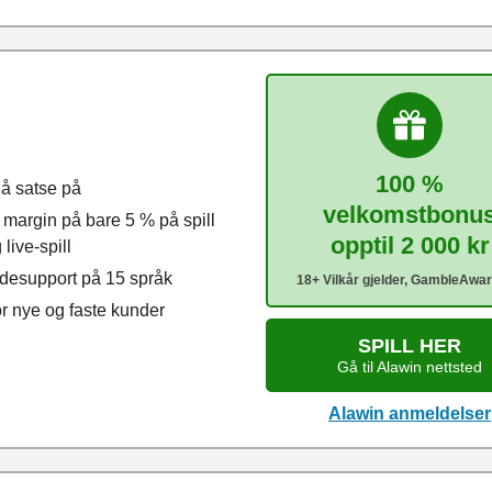
100 %
 å satse på
velkomstbonu
 margin på bare 5 % på spill
opptil 2 000 kr
live-spill
desupport på 15 språk
18+ Vilkår gjelder, GambleAwar
r nye og faste kunder
SPILL HER
Gå til Alawin nettsted
Alawin anmeldelser