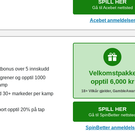
SPILL HER
Gå til Acebet nettsted
Acebet anmeldelse
bonus over 5 innskudd
Velkomstpakk
grener og opptil 1000
opptil 6,000 kr
kamp
18+ Vilkår gjelder, GambleAwar
ed 30+ markeder per kamp
7
SPILL HER
rt opptil 20% på tap
Gå til SpinBetter nettste
SpinBetter anmeldels