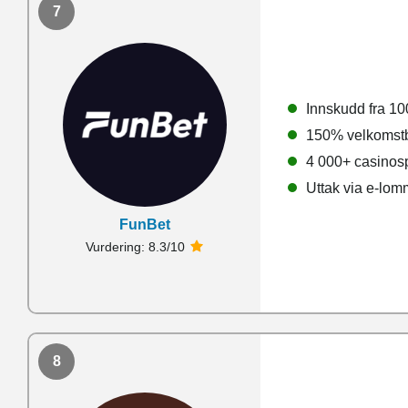
Innskudd fra 10
150% velkomstb
4 000+ casinospi
Uttak via e-lo
FunBet
Vurdering: 8.3/10