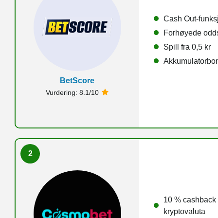
Cash Out-funksj
Forhøyede odds 
Spill fra 0,5 kr
Akkumulatorbon
BetScore
Vurdering: 8.1/10
10 % cashback 
kryptovaluta