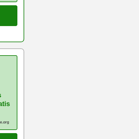
s
atis
e.org