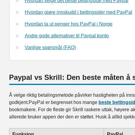
Hvordan velge det beste bettingside med Paypal
Hvordan gjøre innskudd i bettingsider med PayPal
Hvordan ta ut penger hos PayPal i Norge
Andre gode alternativer til Paypal konto
Vanlige spørsmål (FAQ)
Paypal vs Skrill: Den beste måten å 
Å velge riktig betalingsmetode påvirker hastigheten på innsk
godkjent.PayPal er begrenset hos mange
beste bettingsid
bookmakere. For de fleste gir Skrill raskere uttak, høyere 
allerede bruker appen der den er støttet. Husk å alltid sjek
Funksjon
PayPal