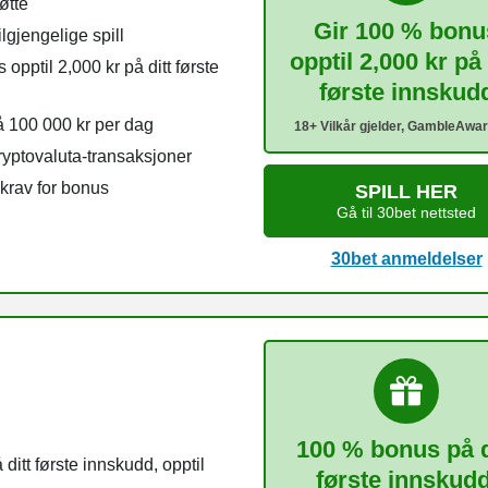
øtte
Gir 100 % bonu
lgjengelige spill
opptil 2,000 kr på 
opptil 2,000 kr på ditt første
første innskud
 100 000 kr per dag
18+ Vilkår gjelder, GambleAwar
ryptovaluta-transaksjoner
krav for bonus
SPILL HER
Gå til 30bet nettsted
30bet anmeldelser
100 % bonus på d
itt første innskudd, opptil
første innskudd