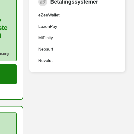
Betalingssystemer
eZeeWallet
%
ste
LuxonPay
l
MiFinity
Neosurf
e.org
Revolut