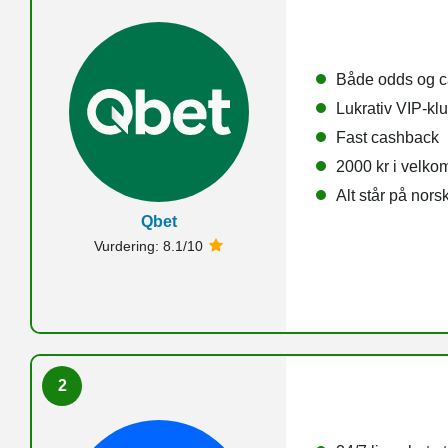
Både odds og c
Lukrativ VIP-kl
Fast cashback
2000 kr i velko
Alt står på nors
Qbet
Vurdering: 8.1/10