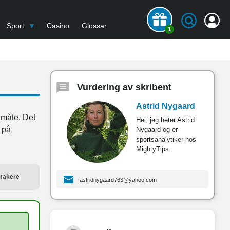
Sport
Casino
Glossar
1
Vurdering av skribent
Astrid Nygaard
 måte. Det
Hei, jeg heter Astrid
på
Nygaard og er
sportsanalytiker hos
MightyTips.
akere
astridnygaard763@yahoo.com