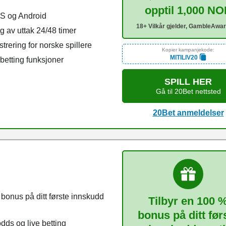
opptil 1,000 N
OS og Android
18+ Vilkår gjelder, GambleAwar
 av uttak 24/48 timer
trering for norske spillere
Kopier kampanjekode:
MITILIV20
betting funksjoner
SPILL HER
Gå til 20Bet nettsted
20Bet anmeldelser
 bonus på ditt første innskudd
Tilbyr en 100 
bonus på ditt før
odds og live betting