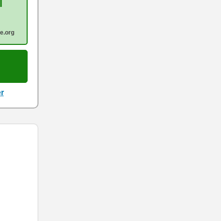
l
e.org
r