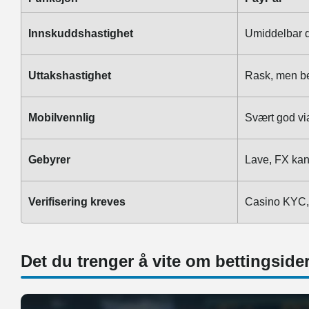
Innskuddshastighet
Umiddelbar de
Uttakshastighet
Rask, men be
Mobilvennlig
Svært god vi
Gebyrer
Lave, FX kan
Verifisering kreves
Casino KYC, 
Det du trenger å vite om bettingsid