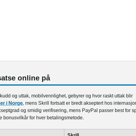
satse online på
udd og uttak, mobilvennlighet, gebyrer og hvor raskt uttak blir
er i Norge
, mens Skrill fortsatt er bredt akseptert hos internasj
akseptgrad og smidig verifisering, mens PayPal passer best for s
ke bonusvilkår for hver betalingsmetode.
Skrill