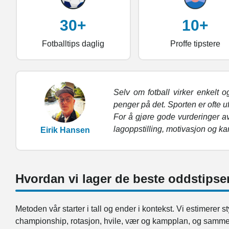
30+
10+
Fotballtips daglig
Proffe tipstere
Selv om fotball virker enkelt o
penger på det. Sporten er ofte u
For å gjøre gode vurderinger a
lagoppstilling, motivasjon og k
Eirik Hansen
Hvordan vi lager de beste oddstipsen
Metoden vår starter i tall og ender i kontekst. Vi estimerer 
championship, rotasjon, hvile, vær og kampplan, og samme