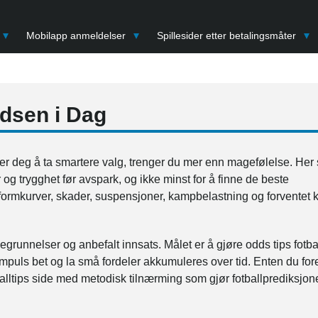
Mobilapp anmeldelser
Spillesider etter betalingsmåter
ddsen i Dag
lper deg å ta smartere valg, trenger du mer enn magefølelse. Her 
ur og trygghet før avspark, og ikke minst for å finne de beste
e, formkurver, skader, suspensjoner, kampbelastning og forventet
egrunnelser og anbefalt innsats. Målet er å gjøre odds tips fotba
impuls bet og la små fordeler akkumuleres over tid. Enten du for
balltips side med metodisk tilnærming som gjør fotballprediksjon