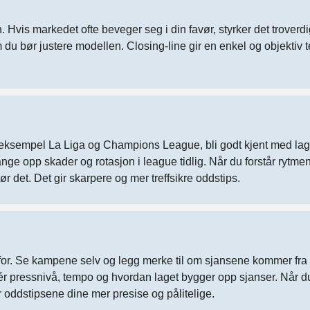
vis markedet ofte beveger seg i din favør, styrker det troverd
 du bør justere modellen. Closing-line gir en enkel og objektiv t
or eksempel La Liga og Champions League, bli godt kjent med lag
ange opp skader og rotasjon i league tidlig. Når du forstår rytmen 
r det. Det gir skarpere og mer treffsikre oddstips.
for. Se kampene selv og legg merke til om sjansene kommer fra s
otér pressnivå, tempo og hvordan laget bygger opp sjanser. Når d
ir oddstipsene dine mer presise og pålitelige.