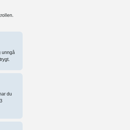
krollen.
og unngå
rygt.
har du
–3