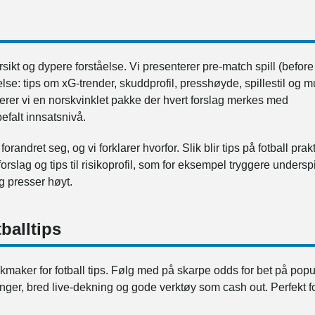
rsikt og dypere forståelse. Vi presenterer pre-match spill (befor
se: tips om xG-trender, skuddprofil, presshøyde, spillestil og m
everer vi en norskvinklet pakke der hvert forslag merkes med
efalt innsatsnivå.
forandret seg, og vi forklarer hvorfor. Slik blir tips på fotball prakt
rslag og tips til risikoprofil, som for eksempel tryggere underspil
g presser høyt.
balltips
ker for fotball tips. Følg med på skarpe odds for bet på popu
er, bred live-dekning og gode verktøy som cash out. Perfekt f