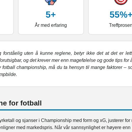
5+
55%
År med erfaring
Treffprosen
g forståelig uten å kunne reglene, betyr ikke det at det er lett
forutsigbar, og det krever mer enn magefølelse og gode tips for 
v fotball championship, må du ta hensyn til mange faktorer – s
ampbilde.
e for fotball
styrketall og sjanser i Championship med form og xG, justerer for 
nligner med markedspris. Når vår sannsynlighet er høyere enn 