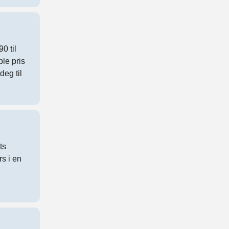
0 til
ble pris
deg til
ts
rs i en