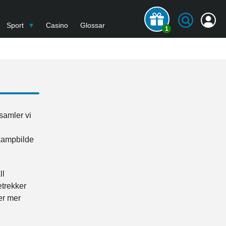
Sport
Casino
Glossar
1
samler vi
 kampbilde
ll
etrekker
er mer