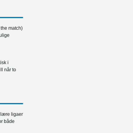
e the match)
ulige
isk i
l når to
lære ligaer
or både