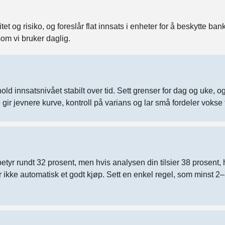
itet og risiko, og foreslår flat innsats i enheter for å beskytte ban
om vi bruker daglig.
old innsatsnivået stabilt over tid. Sett grenser for dag og uke, 
e gir jevnere kurve, kontroll på varians og lar små fordeler vokse t
tyr rundt 32 prosent, men hvis analysen din tilsier 38 prosent, 
 er ikke automatisk et godt kjøp. Sett en enkel regel, som minst 2