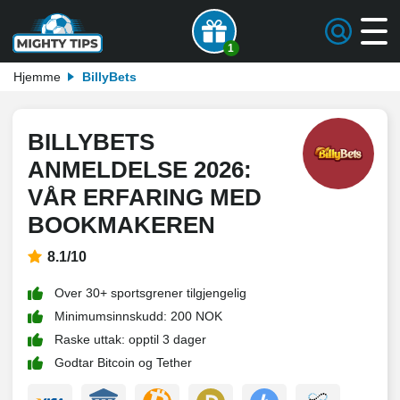
1
Hjemme
BillyBets
BILLYBETS
ANMELDELSE 2026:
VÅR ERFARING MED
BOOKMAKEREN
8.1/10
Over 30+ sportsgrener tilgjengelig
Minimumsinnskudd: 200 NOK
Raske uttak: opptil 3 dager
Godtar Bitcoin og Tether