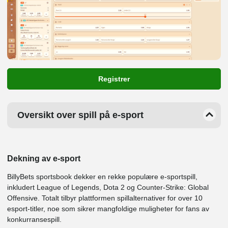
Registrer
Oversikt over spill på e-sport
Dekning av e-sport
BillyBets sportsbook dekker en rekke populære e-sportspill,
inkludert League of Legends, Dota 2 og Counter-Strike: Global
Offensive. Totalt tilbyr plattformen spillalternativer for over 10
esport-titler, noe som sikrer mangfoldige muligheter for fans av
konkurransespill.