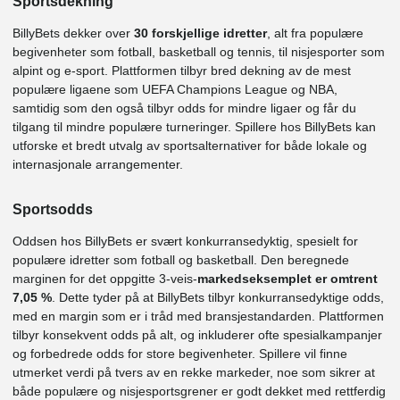
Sportsdekning
BillyBets dekker over
30 forskjellige idretter
, alt fra populære
begivenheter som fotball, basketball og tennis, til nisjesporter som
alpint og e-sport. Plattformen tilbyr bred dekning av de mest
populære ligaene som UEFA Champions League og NBA,
samtidig som den også tilbyr odds for mindre ligaer og får du
tilgang til mindre populære turneringer. Spillere hos BillyBets kan
utforske et bredt utvalg av sportsalternativer for både lokale og
internasjonale arrangementer.
Sportsodds
Oddsen hos BillyBets er svært konkurransedyktig, spesielt for
populære idretter som fotball og basketball. Den beregnede
marginen for det oppgitte 3-veis-
markedseksemplet er omtrent
7,05 %
. Dette tyder på at BillyBets tilbyr konkurransedyktige odds,
med en margin som er i tråd med bransjestandarden. Plattformen
tilbyr konsekvent odds på alt, og inkluderer ofte spesialkampanjer
og forbedrede odds for store begivenheter. Spillere vil finne
utmerket verdi på tvers av en rekke markeder, noe som sikrer at
både populære og nisjesportsgrener er godt dekket med rettferdig