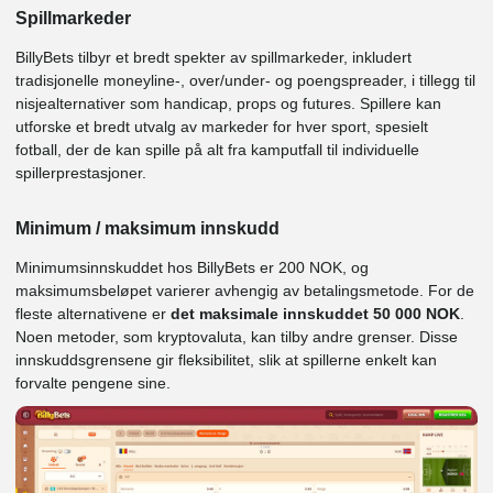
Spillmarkeder
BillyBets tilbyr et bredt spekter av spillmarkeder, inkludert
tradisjonelle moneyline-, over/under- og poengspreader, i tillegg til
nisjealternativer som handicap, props og futures. Spillere kan
utforske et bredt utvalg av markeder for hver sport, spesielt
fotball, der de kan spille på alt fra kamputfall til individuelle
spillerprestasjoner.
Minimum / maksimum innskudd
Minimumsinnskuddet hos BillyBets er 200 NOK, og
maksimumsbeløpet varierer avhengig av betalingsmetode. For de
fleste alternativene er
det maksimale innskuddet 50 000 NOK
.
Noen metoder, som kryptovaluta, kan tilby andre grenser. Disse
innskuddsgrensene gir fleksibilitet, slik at spillerne enkelt kan
forvalte pengene sine.