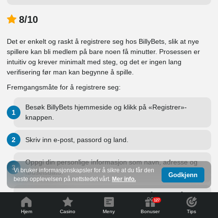
8/10
Det er enkelt og raskt å registrere seg hos BillyBets, slik at nye
spillere kan bli medlem på bare noen få minutter. Prosessen er
intuitiv og krever minimalt med steg, og det er ingen lang
verifisering før man kan begynne å spille.
Fremgangsmåte for å registrere seg:
Besøk BillyBets hjemmeside og klikk på «Registrer»-
knappen.
Skriv inn e-post, passord og land.
Oppgi din personlige informasjon som navn, adresse og
Vi bruker informasjonskapsler for å sikre at du får den
fødselsdato.
Godkjenn
beste opplevelsen på nettstedet vårt.
Mer info.
Bekreft opplysningene dine og godta vilkårene for å
127
fullføre registreringen.
Hjem
Casino
Meny
Bonuser
Tips