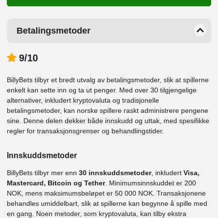
Betalingsmetoder
9/10
BillyBets tilbyr et bredt utvalg av betalingsmetoder, slik at spillerne
enkelt kan sette inn og ta ut penger. Med over 30 tilgjengelige
alternativer, inkludert kryptovaluta og tradisjonelle
betalingsmetoder, kan norske spillere raskt administrere pengene
sine. Denne delen dekker både innskudd og uttak, med spesifikke
regler for transaksjonsgrenser og behandlingstider.
Innskuddsmetoder
BillyBets tilbyr mer enn
30 innskuddsmetoder
, inkludert
Visa,
Mastercard, Bitcoin og Tether
. Minimumsinnskuddet er 200
NOK, mens maksimumsbeløpet er 50 000 NOK. Transaksjonene
behandles umiddelbart, slik at spillerne kan begynne å spille med
en gang. Noen metoder, som kryptovaluta, kan tilby ekstra