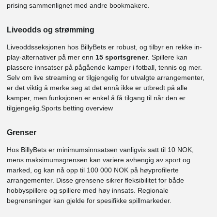
prising sammenlignet med andre bookmakere.
Liveodds og strømming
Liveoddsseksjonen hos BillyBets er robust, og tilbyr en rekke in-
play-alternativer på mer enn
15 sportsgrener
. Spillere kan
plassere innsatser på pågående kamper i fotball, tennis og mer.
Selv om live streaming er tilgjengelig for utvalgte arrangementer,
er det viktig å merke seg at det ennå ikke er utbredt på alle
kamper, men funksjonen er enkel å få tilgang til når den er
tilgjengelig.Sports betting overview
Grenser
Hos BillyBets er minimumsinnsatsen vanligvis satt til 10 NOK,
mens maksimumsgrensen kan variere avhengig av sport og
marked, og kan nå opp til 100 000 NOK på høyprofilerte
arrangementer. Disse grensene sikrer fleksibilitet for både
hobbyspillere og spillere med høy innsats. Regionale
begrensninger kan gjelde for spesifikke spillmarkeder.