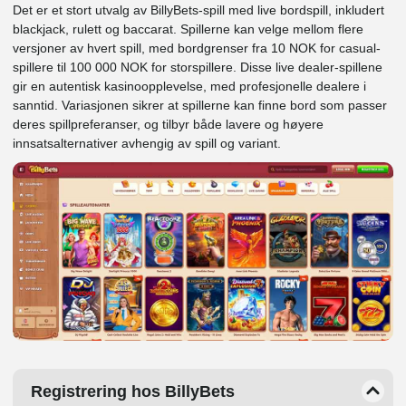
Det er et stort utvalg av BillyBets-spill med live bordspill, inkludert
blackjack, rulett og baccarat. Spillerne kan velge mellom flere
versjoner av hvert spill, med bordgrenser fra 10 NOK for casual-
spillere til 100 000 NOK for storspillere. Disse live dealer-spillene
gir en autentisk kasinoopplevelse, med profesjonelle dealere i
sanntid. Variasjonen sikrer at spillerne kan finne bord som passer
deres spillpreferanser, og tilbyr både lavere og høyere
innsatsalternativer avhengig av spill og variant.
Registrering hos BillyBets