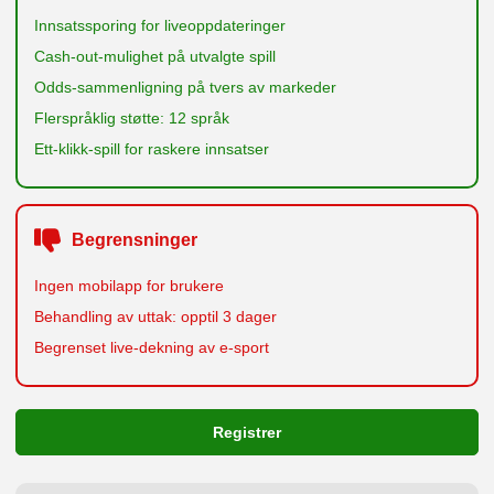
Innsatssporing for liveoppdateringer
Cash-out-mulighet på utvalgte spill
Odds-sammenligning på tvers av markeder
Flerspråklig støtte: 12 språk
Ett-klikk-spill for raskere innsatser
Begrensninger
Ingen mobilapp for brukere
Behandling av uttak: opptil 3 dager
Begrenset live-dekning av e-sport
Registrer