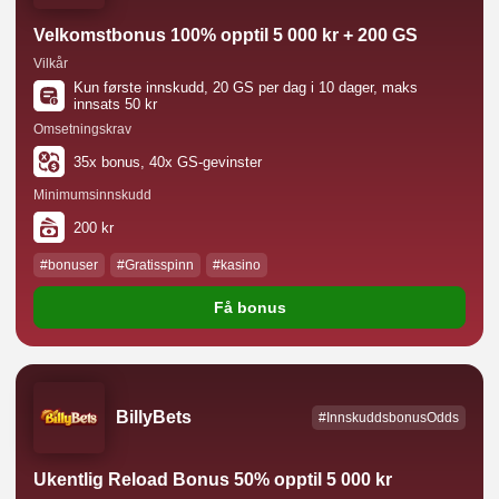
Velkomstbonus 100% opptil 5 000 kr + 200 GS
Vilkår
Kun første innskudd, 20 GS per dag i 10 dager, maks
innsats 50 kr
Omsetningskrav
35x bonus, 40x GS-gevinster
Minimumsinnskudd
200 kr
#bonuser
#Gratisspinn
#kasino
Få bonus
BillyBets
#InnskuddsbonusOdds
Ukentlig Reload Bonus 50% opptil 5 000 kr