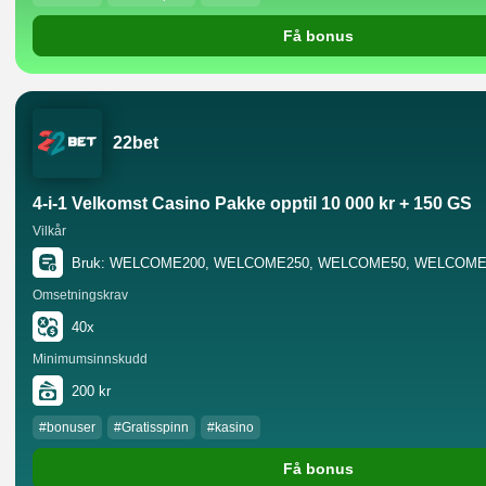
Få bonus
22bet
4-i-1 Velkomst Casino Pakke opptil 10 000 kr + 150 GS
Vilkår
Bruk: WELCOME200, WELCOME250, WELCOME50, WELCOME
Omsetningskrav
40x
Minimumsinnskudd
200 kr
#bonuser
#Gratisspinn
#kasino
Få bonus