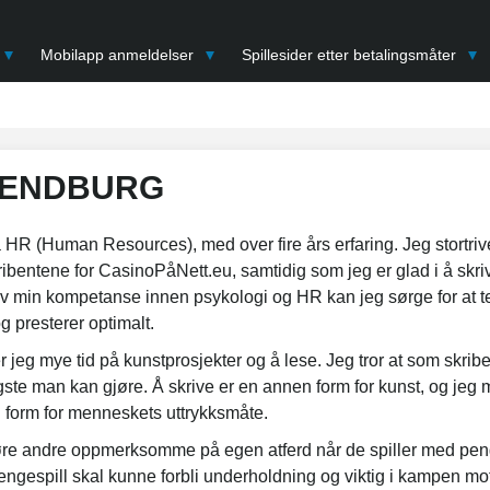
Mobilapp anmeldelser
Spillesider etter betalingsmåter
SENDBURG
 HR (Human Resources), med over fire års erfaring. Jeg stortri
ribentene for CasinoPåNett.eu, samtidig som jeg er glad i å skriv
v min kompetanse innen psykologi og HR kan jeg sørge for at t
g presterer optimalt.
r jeg mye tid på kunstprosjekter og å lese. Jeg tror at som skribe
igste man kan gjøre. Å skrive er en annen form for kunst, og jeg
g form for menneskets uttrykksmåte.
jøre andre oppmerksomme på egen atferd når de spiller med pen
 pengespill skal kunne forbli underholdning og viktig i kampen mo