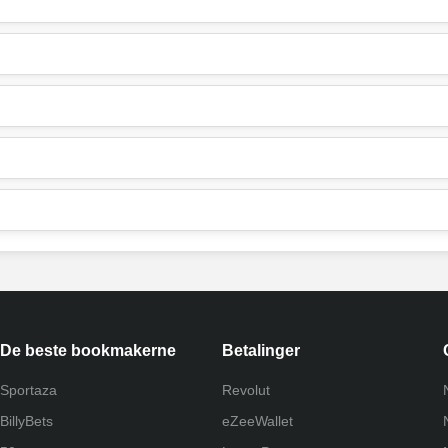
De beste bookmakerne
Betalinger
Sportaza
Revolut
BillyBets
eZeeWallet