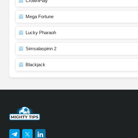
CrownPlay
Mega Fortune
Lucky Pharaoh
Simsalaspinn 2
Blackjack