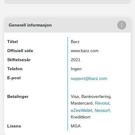
Generell informasjon
Tittel
Barz
Offisiell side
www.barz.com
Stiftelsesår
2021
Telefon
Ingen
E-post
support@barz.com
Betalinger
Visa, Bankoverføring,
Mastercard,
Revolut
,
eZeeWallet
,
Neosurf
,
Kredittkort
Lisens
MGA