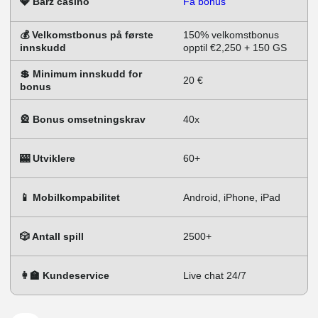
💎 Barz casino
Få bonus
💰 Velkomstbonus på første
150% velkomstbonus
innskudd
opptil €2,250 + 150 GS
💲 Minimum innskudd for
20 €
bonus
🎡 Bonus omsetningskrav
40x
🎰 Utviklere
60+
📱 Mobilkompabilitet
Android, iPhone, iPad
🎲 Antall spill
2500+
👩‍🏫 Kundeservice
Live chat 24/7