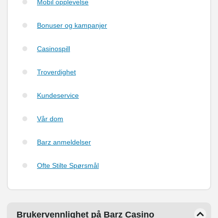
Mobil opplevelse
Bonuser og kampanjer
Casinospill
Troverdighet
Kundeservice
Vår dom
Barz anmeldelser
Ofte Stilte Spørsmål
Brukervennlighet på Barz Casino