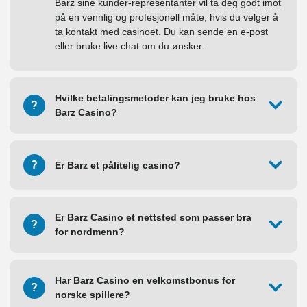
Barz sine kunder-representanter vil ta deg godt imot
på en vennlig og profesjonell måte, hvis du velger å
ta kontakt med casinoet. Du kan sende en e-post
eller bruke live chat om du ønsker.
Hvilke betalingsmetoder kan jeg bruke hos
?
Barz Casino?
?
Er Barz et pålitelig casino?
Er Barz Casino et nettsted som passer bra
?
for nordmenn?
Har Barz Casino en velkomstbonus for
?
norske spillere?