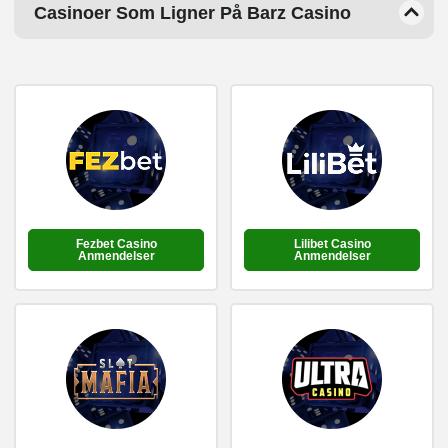
Casinoer Som Ligner På Barz Casino
Fezbet Casino
Lilibet Casino
Anmendelser
Anmendelser