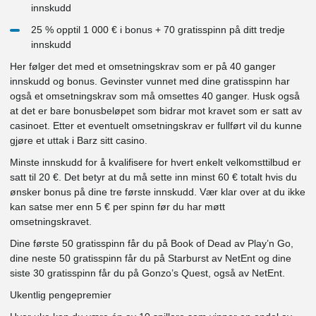
innskudd
25 % opptil 1 000 € i bonus + 70 gratisspinn på ditt tredje
innskudd
Her følger det med et omsetningskrav som er på 40 ganger
innskudd og bonus. Gevinster vunnet med dine gratisspinn har
også et omsetningskrav som må omsettes 40 ganger. Husk også
at det er bare bonusbeløpet som bidrar mot kravet som er satt av
casinoet. Etter et eventuelt omsetningskrav er fullført vil du kunne
gjøre et uttak i Barz sitt casino.
Minste innskudd for å kvalifisere for hvert enkelt velkomsttilbud er
satt til 20 €. Det betyr at du må sette inn minst 60 € totalt hvis du
ønsker bonus på dine tre første innskudd. Vær klar over at du ikke
kan satse mer enn 5 € per spinn før du har møtt
omsetningskravet.
Dine første 50 gratisspinn får du på Book of Dead av Play’n Go,
dine neste 50 gratisspinn får du på Starburst av NetEnt og dine
siste 30 gratisspinn får du på Gonzo’s Quest, også av NetEnt.
Ukentlig pengepremier