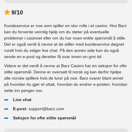
9/10
Kundeservice er noe som spiller en stor rolle i et casino. Hos Barz
kan du forvente vennlig hjelp om du støter på eventuelle
problemer i casinoet eller om du har noen enkle spørsmål å stille.
Det er også verdt å nevne at de stiller med kundeservice døgnet
rundt hvis du velger live chat. På den annen side kan du også
sende en e-post og deretter få svar innen en grei tid.
Videre er det verdt å nevne at Barz Casino har en seksjon for ofte
stilte spørsmål. Denne er oversatt til norsk og kan derfor hjelpe
alle norske spillere hvis de lurer på noe. Barz svarer blant annet
på hvordan du gjør et uttak, hvordan du endrer e-posten, hvordan
sette inn penger osv.
Live chat
E-post
: support@barz.com
Seksjon for ofte stilte spørsmål