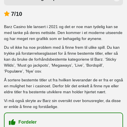
7/10
Barz Casino ble lansert i 2021 og det er noe man tydelig kan se
med tanke på deres nettside. Den kommer i et moderne utseende
og har meget ren grafikk som er behagelig for øynene.
Du vil ikke ha noe problem med å finne frem til ulike spill. Du kan
trykke på forstørrelsesglasset for å finne bestemte titler, eller så
kan du bruke de forhåndsbestemte kategoriene til Barz. ‘Sticky
Wilds’, ‘Must go jackpots’, ‘Megaways’, ‘Live’, ‘Bordspill’,
‘Populære’, ‘Nye’ osv.
Å sortere bestemte titler ut fra hvilken leverandør de er fra er også
en mulighet her i casinoet. Derfor blir det enkelt å finne nye eller
eldre titler fra bestemte utviklere man holder hjertet nært.
Vi må også skryte av Barz sin oversikt over bonusregler, da disse
er enkle å finne og forståelige.
Fordeler