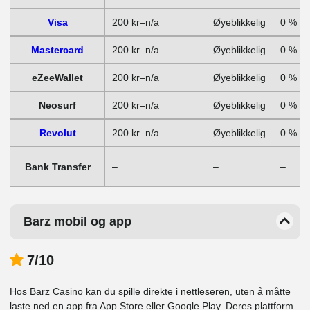
Visa
200 kr–n/a
Øyeblikkelig
0 %
Mastercard
200 kr–n/a
Øyeblikkelig
0 %
eZeeWallet
200 kr–n/a
Øyeblikkelig
0 %
Neosurf
200 kr–n/a
Øyeblikkelig
0 %
Revolut
200 kr–n/a
Øyeblikkelig
0 %
Bank Transfer
–
–
–
Barz mobil og app
7/10
Hos Barz Casino kan du spille direkte i nettleseren, uten å måtte
laste ned en app fra App Store eller Google Play. Deres plattform