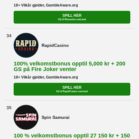
18+ Vilkår gjelder, GambleAware.org
SPILL HER
Gå til Wazamba nettsted
34
RapidCasino
100% velkomstbonus opptil 5,000 kr + 200
GS på Fire Joker venter
18+ Vilkår gjelder, GambleAware.org
SPILL HER
Gå til RapidCasino nettsted
35
Spin Samurai
100 % velkomstbonus opptil 27 150 kr + 150