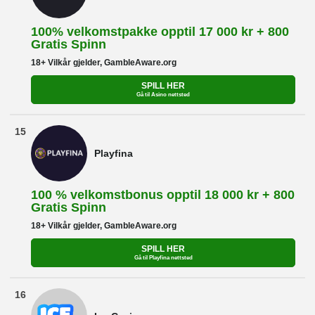
100% velkomstpakke opptil 17 000 kr + 800
Gratis Spinn
18+ Vilkår gjelder, GambleAware.org
SPILL HER
Gå til Asino nettsted
15
Playfina
100 % velkomstbonus opptil 18 000 kr + 800
Gratis Spinn
18+ Vilkår gjelder, GambleAware.org
SPILL HER
Gå til Playfina nettsted
16