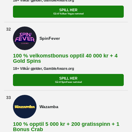
18+ Vilkår gjelder, GambleAware.org
SPILL HER
Gå til Vulkan Vegas nettsted
32
SpinFever
100 % velkomstbonus opptil 40 000 kr + 4
Gold Spins
18+ Vilkår gjelder, GambleAware.org
SPILL HER
Gå til SpinFever nettsted
33
Wazamba
100 % opptil 5 000 kr + 200 gratisspinn + 1
Bonus Crab