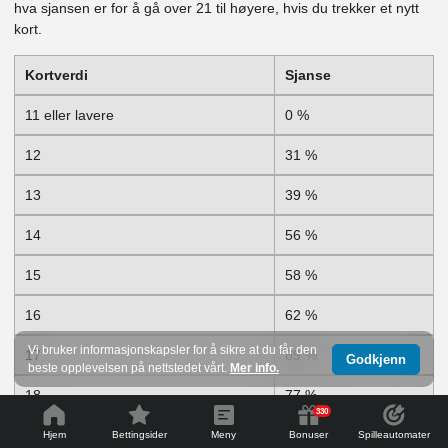
hva sjansen er for å gå over 21 til høyere, hvis du trekker et nytt
kort.
Kortverdi
Sjanse
11 eller lavere
0 %
12
31 %
13
39 %
14
56 %
15
58 %
16
62 %
Vi bruker informasjonskapsler for å sikre at du får den
17
69 %
Godkjenn
beste opplevelsen på nettstedet vårt.
Mer info.
18
77 %
330
19
85 %
Hjem
Bettingsider
Meny
Bonuser
Spilleautomater