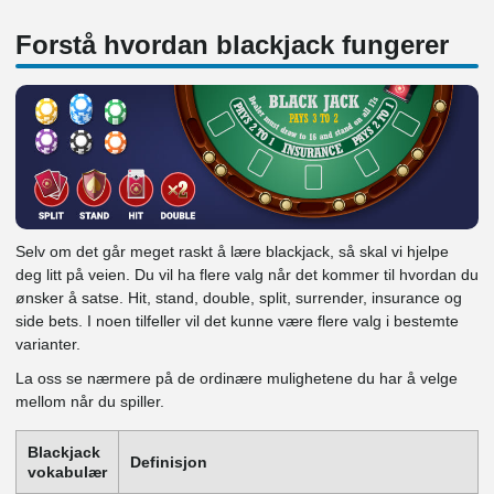
Forstå hvordan blackjack fungerer
Selv om det går meget raskt å lære blackjack, så skal vi hjelpe
deg litt på veien. Du vil ha flere valg når det kommer til hvordan du
ønsker å satse. Hit, stand, double, split, surrender, insurance og
side bets. I noen tilfeller vil det kunne være flere valg i bestemte
varianter.
La oss se nærmere på de ordinære mulighetene du har å velge
mellom når du spiller.
Blackjack
Definisjon
vokabulær