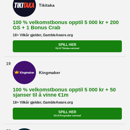
Tikitaka
100 % velkomstbonus opptil 5 000 kr + 200
GS + 1 Bonus Crab
18+ Vilkår gjelder, GambleAware.org
SPILL HER
Gå til Tikitaka nettsted
19
Kingmaker
100 % velkomstbonus opptil 5 000 kr + 50
sjanser til å vinne €1m
18+ Vilkår gjelder, GambleAware.org
SPILL HER
Gå til Kingmaker nettsted