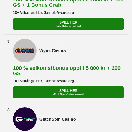
GS + 1 Bonus Crab
18+ Vilkår gjelder, GambleAware.org
SPILL HER
Gå til Millioner nettsted
7
Wyns Casino
100 % velkomstbonus opptil 5 000 kr + 200
GS
18+ Vilkår gjelder, GambleAware.org
SPILL HER
Gå til Wyns Casino nettsted
8
GlitchSpin Casino