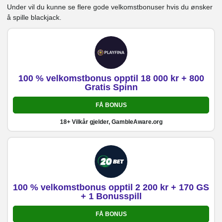
Under vil du kunne se flere gode velkomstbonuser hvis du ønsker
å spille blackjack.
100 % velkomstbonus opptil 18 000 kr + 800
Gratis Spinn
FÅ BONUS
18+ Vilkår gjelder, GambleAware.org
100 % velkomstbonus opptil 2 200 kr + 170 GS
+ 1 Bonusspill
FÅ BONUS