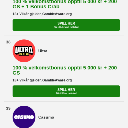
100 % velkomstbonus opptil 5 000 kr + 200
GS + 1 Bonus Crab
18+ Vilkår gjelder, GambleAware.org
SPILL HER
Gå til Librabet nettsted
38
Ultra
100 % velkomstbonus opptil 5 000 kr + 200
GS
18+ Vilkår gjelder, GambleAware.org
SPILL HER
Gå til Ultra nettsted
39
Casumo