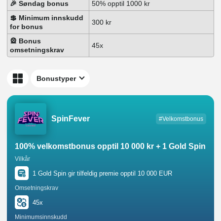
🎉 Søndag bonus
50% opptil 1000 kr
💲 Minimum innskudd
300 kr
for bonus
🎡 Bonus
45x
omsetningskrav
Bonustyper
SpinFever
#Velkomstbonus
100% velkomstbonus opptil 10 000 kr + 1 Gold Spin
Vilkår
1 Gold Spin gir tilfeldig premie opptil 10 000 EUR
Omsetningskrav
45x
Minimumsinnskudd