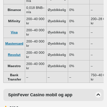
n/a
0,018 BNB–
Binance
Øyeblikkelig
0%
–
n/a
200–40 000
200–28 0
Mifinity
Øyeblikkelig
0%
kr
kr
200–40 000
Visa
Øyeblikkelig
0%
–
kr
200–40 000
Mastercard
Øyeblikkelig
0%
–
kr
200–40 000
Revolut
Øyeblikkelig
0%
–
kr
200–40 000
Maestro
Øyeblikkelig
0%
–
kr
Bank
750–40 0
–
–
–
Transfer
kr
SpinFever Casino mobil og app