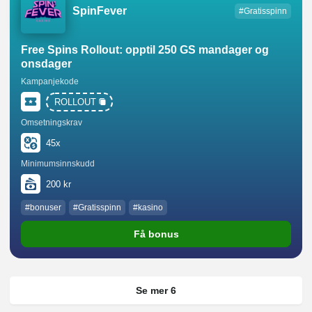
SpinFever
#Gratisspinn
Free Spins Rollout: opptil 250 GS mandager og
onsdager
Kampanjekode
ROLLOUT
Omsetningskrav
45x
Minimumsinnskudd
200 kr
#bonuser
#Gratisspinn
#kasino
Få bonus
Se mer 6