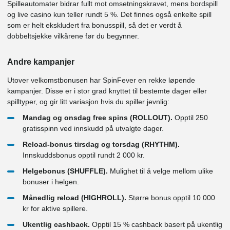
Spilleautomater bidrar fullt mot omsetningskravet, mens bordspill
og live casino kun teller rundt 5 %. Det finnes også enkelte spill
som er helt ekskludert fra bonusspill, så det er verdt å
dobbeltsjekke vilkårene før du begynner.
Andre kampanjer
Utover velkomstbonusen har SpinFever en rekke løpende
kampanjer. Disse er i stor grad knyttet til bestemte dager eller
spilltyper, og gir litt variasjon hvis du spiller jevnlig:
Mandag og onsdag free spins (ROLLOUT).
Opptil 250
gratisspinn ved innskudd på utvalgte dager.
Reload-bonus tirsdag og torsdag (RHYTHM).
Innskuddsbonus opptil rundt 2 000 kr.
Helgebonus (SHUFFLE).
Mulighet til å velge mellom ulike
bonuser i helgen.
Månedlig reload (HIGHROLL).
Større bonus opptil 10 000
kr for aktive spillere.
Ukentlig cashback.
Opptil 15 % cashback basert på ukentlig