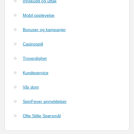
Innskudd og uttak
Mobil opplevelse
Bonuser og kampanjer
Casinospill
Troverdighet
Kundeservice
Vår dom
SpinFever anmeldelser
Ofte Stilte Spørsmål