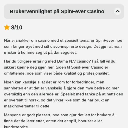
Brukervennlighet på SpinFever Casino
8/10
Når vi snakker om casino med et spesielt tema, er SpinFever noe
som fanger øyet med sitt disco-inspirerte design. Det gjør at man
ønsker å komme seg ut på dansegulvet.
Har du tidligere erfaring med Dama N.V casino? I så fall vil du
sikkert kjenne deg igjen her. Siden til SpinFever Casino er
omfattende, noe som viser både kvalitet og profesjonalitet.
Noen kan kanskje si at det er rom for forbedringer, men
sannheten er at det er vanskelig å gjøre den mye bedre og mer
oversiktlig enn den allerede er. Spesielt med tanke på at nettsiden
er oversatt til norsk, og det virker ikke som de har brukt en
maskinoversetter til dette.
Menyene er godt plassert, noe som gjør det lett for brukere å
finne det de leter etter, enten det er spill, bonuser eller
kundeservice.