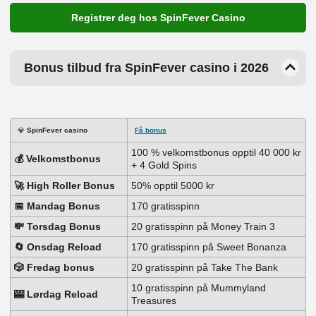
Registrer deg hos SpinFever Casino
Bonus tilbud fra SpinFever casino i 2026
💎
SpinFever casino
Få bonus
100 % velkomstbonus opptil 40 000 kr
💰 Velkomstbonus
+ 4 Gold Spins
🚀 High Roller Bonus
50% opptil 5000 kr
📅 Mandag Bonus
170 gratisspinn
💸 Torsdag Bonus
20 gratisspinn på Money Train 3
🔄 Onsdag Reload
170 gratisspinn på Sweet Bonanza
🎲 Fredag bonus
20 gratisspinn på Take The Bank
10 gratisspinn på Mummyland
🎰 Lørdag Reload
Treasures