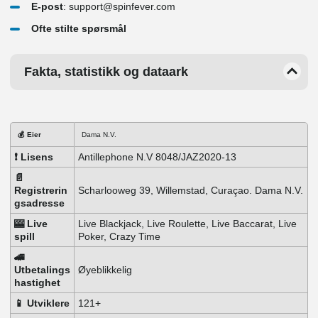
E-post
: support@spinfever.com
Ofte stilte spørsmål
Fakta, statistikk og dataark
💰 Eier
Dama N.V.
❗️ Lisens
Antillephone N.V 8048/JAZ2020-13
📄
Registrerin
Scharlooweg 39, Willemstad, Curaçao. Dama N.V.
gsadresse
🎰 Live
Live Blackjack, Live Roulette, Live Baccarat, Live
spill
Poker, Crazy Time
🚄
Utbetalings
Øyeblikkelig
hastighet
📱 Utviklere
121+