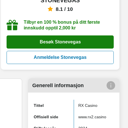
STONEVEGAS
8.1 / 10
Tilbyr en 100 % bonus på ditt første
innskudd opptil 2,000 kr
Besøk Stonevegas
Anmeldelse Stonevegas
Generell informasjon
Tittel
RX Casino
Offisiell side
www.rx2.casino