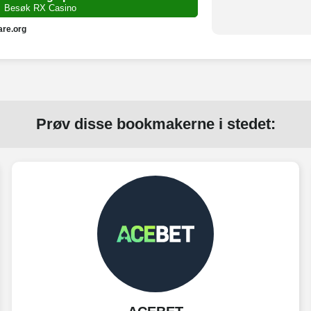
Besøk RX Casino
are.org
Prøv disse bookmakerne i stedet: