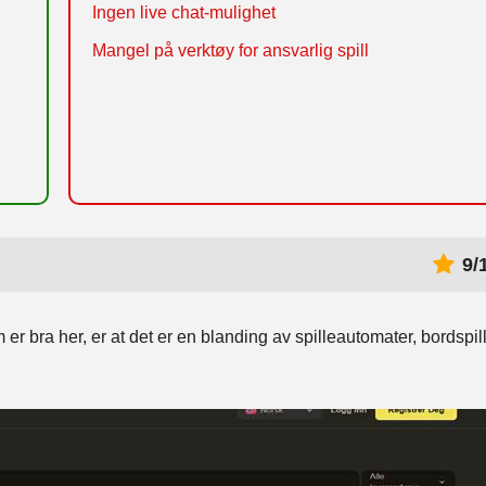
Ingen live chat-mulighet
Mangel på verktøy for ansvarlig spill
9/
 bra her, er at det er en blanding av spilleautomater, bordspill