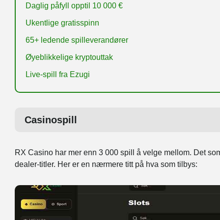
Daglig påfyll opptil 10 000 €
Ukentlige gratisspinn
65+ ledende spilleverandører
Øyeblikkelige kryptouttak
Live-spill fra Ezugi
Casinospill
RX Casino har mer enn 3 000 spill å velge mellom. Det som er
dealer-titler. Her er en nærmere titt på hva som tilbys: