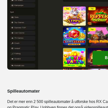
B
Spilleautomater
Det er mer enn 2 500 spilleautomater å utforske hos RX C
og Pragmatic Play. I lobbyen finnes det også videospilleaut