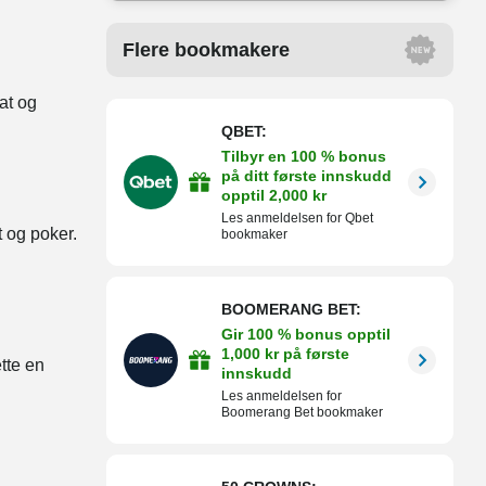
Flere bookmakere
at og
QBET:
Tilbyr en 100 % bonus
på ditt første innskudd
opptil 2,000 kr
Les anmeldelsen for Qbet
t og poker.
bookmaker
BOOMERANG BET:
Gir 100 % bonus opptil
1,000 kr på første
tte en
innskudd
Les anmeldelsen for
Boomerang Bet bookmaker