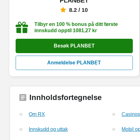
PLANBET
8.2 / 10
Tilbyr en 100 % bonus på ditt første
innskudd opptil 1081,27 kr
Besøk PLANBET
Anmeldelse PLANBET
Innholdsfortegnelse
Om RX
Casinosp
Innskudd og uttak
Mobil o