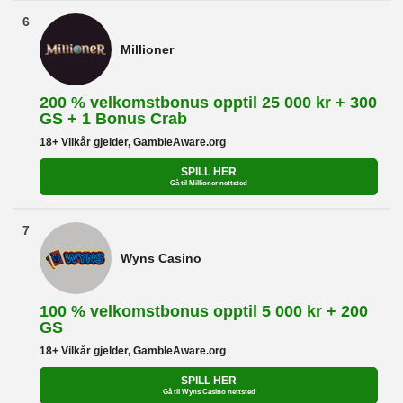
6
Millioner
200 % velkomstbonus opptil 25 000 kr + 300
GS + 1 Bonus Crab
18+ Vilkår gjelder, GambleAware.org
SPILL HER
Gå til Millioner nettsted
7
Wyns Casino
100 % velkomstbonus opptil 5 000 kr + 200
GS
18+ Vilkår gjelder, GambleAware.org
SPILL HER
Gå til Wyns Casino nettsted