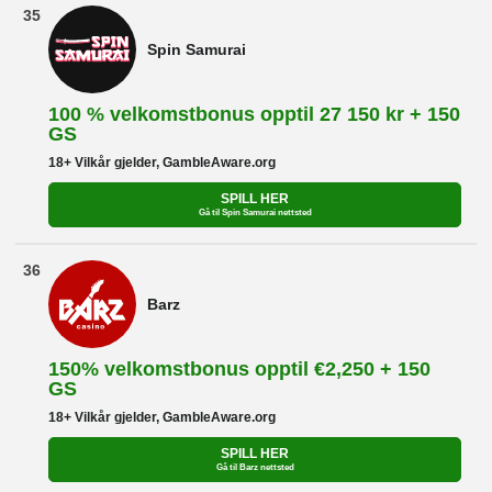
35
Spin Samurai
100 % velkomstbonus opptil 27 150 kr + 150
GS
18+ Vilkår gjelder, GambleAware.org
SPILL HER
Gå til Spin Samurai nettsted
36
Barz
150% velkomstbonus opptil €2,250 + 150
GS
18+ Vilkår gjelder, GambleAware.org
SPILL HER
Gå til Barz nettsted