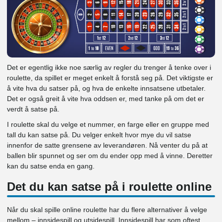
Det er egentlig ikke noe særlig av regler du trenger å tenke over i
roulette, da spillet er meget enkelt å forstå seg på. Det viktigste er
å vite hva du satser på, og hva de enkelte innsatsene utbetaler.
Det er også greit å vite hva oddsen er, med tanke på om det er
verdt å satse på.
I roulette skal du velge et nummer, en farge eller en gruppe med
tall du kan satse på. Du velger enkelt hvor mye du vil satse
innenfor de satte grensene av leverandøren. Nå venter du på at
ballen blir spunnet og ser om du ender opp med å vinne. Deretter
kan du satse enda en gang.
Det du kan satse på i roulette online
Når du skal spille online roulette har du flere alternativer å velge
mellom – innsidespill og utsidespill. Innsidespill har som oftest