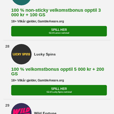
100 % non-sticky velkomstbonus opptil 3
000 kr + 100 GS
18+ Vilkår gjelder, GambleAware.org
SPILL HER
Gå til Lemon nettsted
28
Lucky Spins
100 % velkomstbonus opptil 5 000 kr + 200
GS
18+ Vilkår gjelder, GambleAware.org
SPILL HER
Gå til Lucky Spins nettsted
29
Wild Fortune