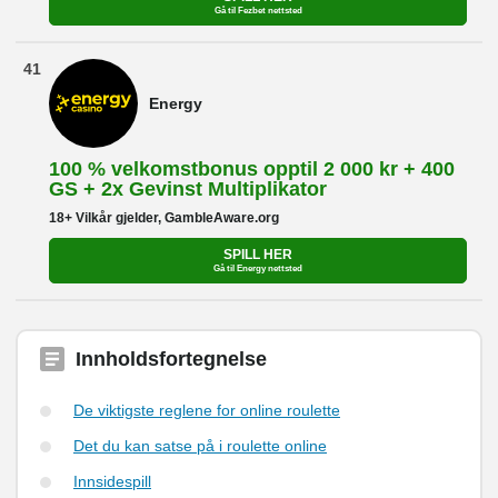
Gå til Fezbet nettsted
41
Energy
100 % velkomstbonus opptil 2 000 kr + 400
GS + 2x Gevinst Multiplikator
18+ Vilkår gjelder, GambleAware.org
SPILL HER
Gå til Energy nettsted
Innholdsfortegnelse
De viktigste reglene for online roulette
Det du kan satse på i roulette online
Innsidespill