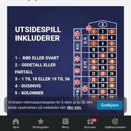
Vi bruker informasjonskapsler for å sikre at du får den
Godkjenn
beste opplevelsen på nettstedet vårt.
Mer info.
330
Hjem
Bettingsider
Meny
Bonuser
Spilleautomater