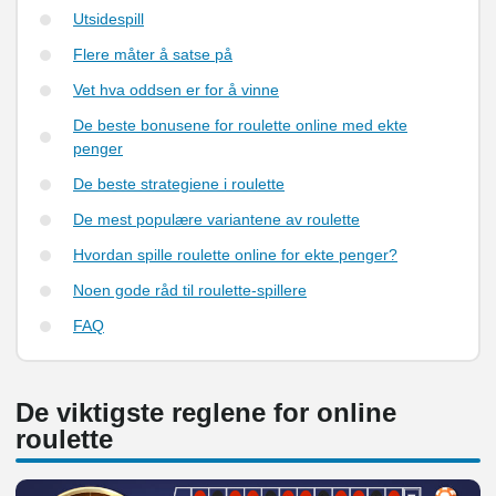
Utsidespill
Flere måter å satse på
Vet hva oddsen er for å vinne
De beste bonusene for roulette online med ekte
penger
De beste strategiene i roulette
De mest populære variantene av roulette
Hvordan spille roulette online for ekte penger?
Noen gode råd til roulette-spillere
FAQ
De viktigste reglene for online
roulette