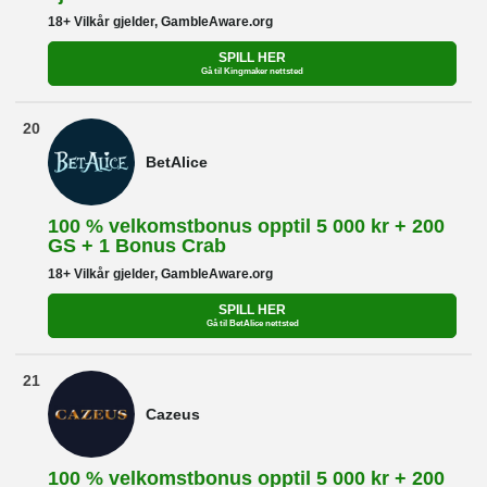
18+ Vilkår gjelder, GambleAware.org
SPILL HER
Gå til Kingmaker nettsted
20
BetAlice
100 % velkomstbonus opptil 5 000 kr + 200
GS + 1 Bonus Crab
18+ Vilkår gjelder, GambleAware.org
SPILL HER
Gå til BetAlice nettsted
21
Cazeus
100 % velkomstbonus opptil 5 000 kr + 200