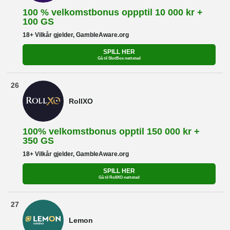
100 % velkomstbonus oppptil 10 000 kr +
100 GS
18+ Vilkår gjelder, GambleAware.org
SPILL HER
Gå til SlotBox nettsted
26
RollXO
100% velkomstbonus opptil 150 000 kr +
350 GS
18+ Vilkår gjelder, GambleAware.org
SPILL HER
Gå til RollXO nettsted
27
Lemon