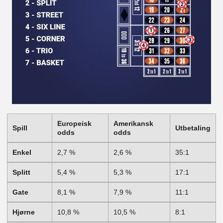
Europeisk
Amerikansk
Spill
Utbetaling
odds
odds
Enkel
2,7 %
2,6 %
35:1
Splitt
5,4 %
5,3 %
17:1
Gate
8,1 %
7,9 %
11:1
Hjørne
10,8 %
10,5 %
8:1