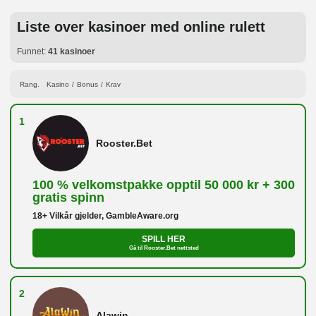
Liste over kasinoer med online rulett
Funnet:
41
kasinoer
Rang.
Kasino
Bonus
Krav
1
Rooster.Bet
100 % velkomstpakke opptil 50 000 kr + 300
gratis spinn
18+ Vilkår gjelder, GambleAware.org
SPILL HER
Gå til Rooster.Bet nettsted
2
Alawin