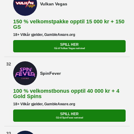
Vulkan Vegas
150 % velkomstpakke opptil 15 000 kr + 150
GS
18+ Vilkår gjelder, GambleAware.org
SPILL HER
Gå til Vulkan Vegas nettsted
32
SpinFever
100 % velkomstbonus opptil 40 000 kr + 4
Gold Spins
18+ Vilkår gjelder, GambleAware.org
SPILL HER
Gå til SpinFever nettsted
33