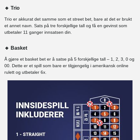
🔹 Trio
Trio er akkurat det samme som et street bet, bare at det er brukt
et annet navn. Sats på tre forskjellige tall og få en gevinst som
utbetaler 11 ganger innsatsen din.
🔹 Basket
Å gjøre et basket bet er å satse på 5 forskjellige tall – 1, 2, 3, 0 og
00. Dette er et spill som bare er tilgjengelig i amerikansk online
rulett og utbetaler 6x.