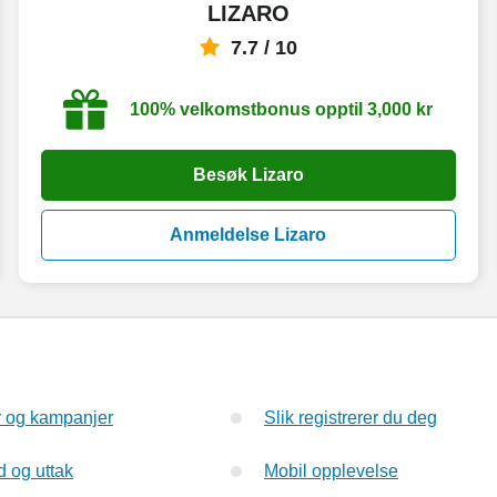
LIZARO
7.7 / 10
100% velkomstbonus opptil 3,000 kr
Besøk Lizaro
Anmeldelse Lizaro
 og kampanjer
Slik registrerer du deg
 og uttak
Mobil opplevelse