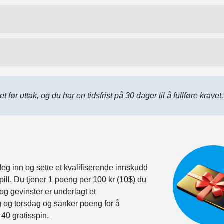
 uttak, og du har en tidsfrist på 30 dager til å fullføre kravet.
g inn og sette et kvalifiserende innskudd
ill. Du tjener 1 poeng per 100 kr (10$) du
, og gevinster er underlagt et
og torsdag og sanker poeng for å
 40 gratisspin.