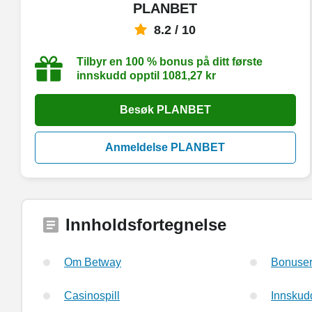
PLANBET
8.2 / 10
Tilbyr en 100 % bonus på ditt første
innskudd opptil 1081,27 kr
Besøk PLANBET
Anmeldelse PLANBET
Innholdsfortegnelse
Om Betway
Bonuser
Casinospill
Innskudd