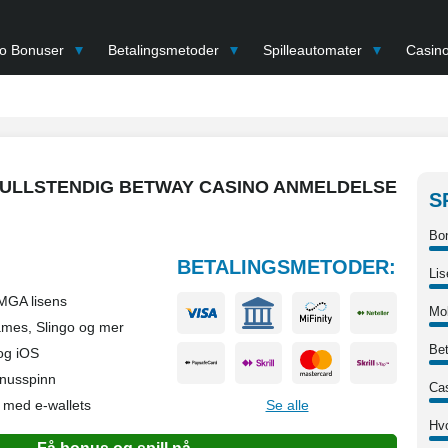
o Bonuser
Betalingsmetoder
Spilleautomater
Casino
FULLSTENDIG BETWAY CASINO ANMELDELSE
S
Bo
BETALINGSMETODER:
Lis
 MGA lisens
Mob
ames, Slingo og mer
Bet
og iOS
onusspinn
Ca
g med e-wallets
Se alle
Hvo