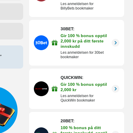
Les anmeldelsen for
BillyBets bookmaker
30BET:
Gir 100 % bonus opptil
2,000 kr på ditt første
innskudd
Les anmeldelsen for 30bet
bookmaker
QUICKWIN:
Gir 100 % bonus opptil
2,000 kr
Les anmeldelsen for
QuickWin bookmaker
20BET:
100 % bonus på ditt