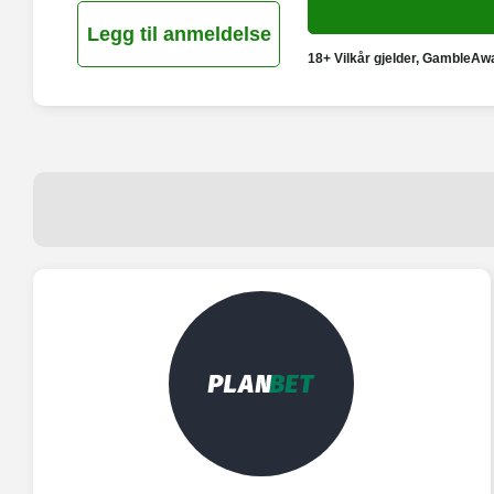
Legg til anmeldelse
18+ Vilkår gjelder, GambleAw