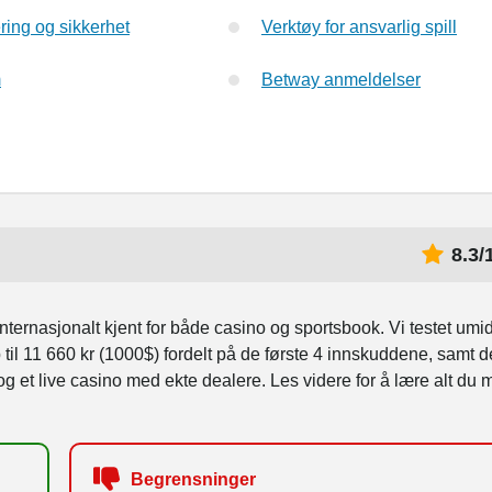
ring og sikkerhet
Verktøy for ansvarlig spill
m
Betway anmeldelser
8.3/
nternasjonalt kjent for både casino og sportsbook. Vi testet umi
il 11 660 kr (1000$) fordelt på de første 4 innskuddene, samt 
 et live casino med ekte dealere. Les videre for å lære alt du 
Begrensninger